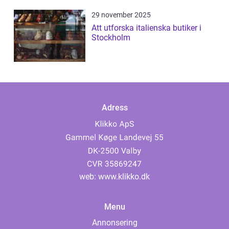
29 november 2025
Att utforska italienska butiker i
Stockholm
Adress
web:
www.klikko.dk
Menu
Annonsering