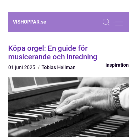
VISHOPPAR.
se
Köpa orgel: En guide för
musicerande och inredning
inspiration
01 juni 2025
Tobias Hellman