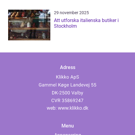
29 november 2025
Att utforska italienska butiker i
Stockholm
Adress
web:
www.klikko.dk
Menu