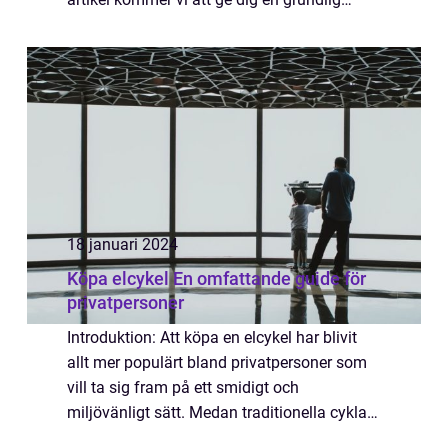
översikt över vad det innebär att köpa en
motorcykel, vilka olika typer som finns ti...
18 januari 2024
Köpa elcykel En omfattande guide för
privatpersoner
Introduktion: Att köpa en elcykel har blivit
allt mer populärt bland privatpersoner som
vill ta sig fram på ett smidigt och
miljövänligt sätt. Medan traditionella cyklar
kräver fysisk ansträngning för att trampa