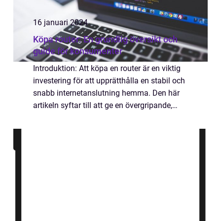
16 januari 2024
Köpa router: En grundlig översikt och
guide för konsumenter
Introduktion: Att köpa en router är en viktig
investering för att upprätthålla en stabil och
snabb internetanslutning hemma. Den här
artikeln syftar till att ge en övergripande,
grundlig översikt över ”köpa router”. Vi
kommer att utforska...