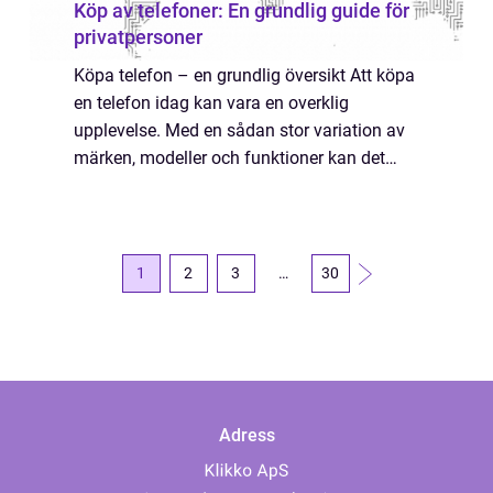
Köp av telefoner: En grundlig guide för
privatpersoner
Köpa telefon – en grundlig översikt Att köpa
en telefon idag kan vara en overklig
upplevelse. Med en sådan stor variation av
märken, modeller och funktioner kan det
vara svårt att veta var man ska börja. I
denna artikel kommer vi att ge en omfa...
1
2
3
…
30
Adress