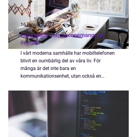
16 januari 2024
Köpa mobil utan abonnemang: En
översikt
I vårt moderna samhälle har mobiltelefonen
blivit en oumbärlig del av våra liv. För
många är det inte bara en
kommunikationsenhet, utan också en
underhållningskälla och en verktyg för att
organisera vardagen. När det kommer till att
köpa en mobiltele...