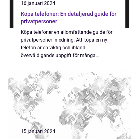
16 januari 2024
Köpa telefoner: En detaljerad guide för
privatpersoner
Köpa telefoner en allomfattande guide för
privatpersoner Inledning: Att köpa en ny
telefon är en viktig och ibland
överväldigande uppgift för många
människor idag. Med en uppsjö av olika
modeller och märken att välja mellan, kan
det vara svårt att na...
15 januari 2024