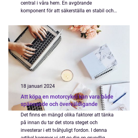
central i våra hem. En avgörande
komponent för att säkerställa en stabil och
snabb anslutning är en högkvalitativ router. I
denna artikel kommer vi att ge en grundlig ...
18 januari 2024
Att köpa en motorcykel kan vara både
spännande och överväldigande
Det finns en mängd olika faktorer att tänka
på innan du tar det stora steget och
investerar i ett tvåhjuligt fordon. I denna
artikel kommer vi att ge dig en grundlig