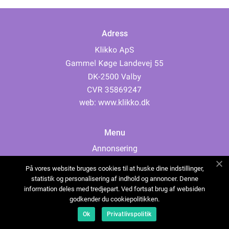
Adress
web:
www.klikko.dk
Menu
Annonsering
Om oss
På vores website bruges cookies til at huske dine indstillinger,
Cookies
statistik og personalisering af indhold og annoncer. Denne
information deles med tredjepart. Ved fortsat brug af websiden
Kontakta oss
godkender du cookiepolitikken.
Sitemap
Ok
Privatlivspolitik