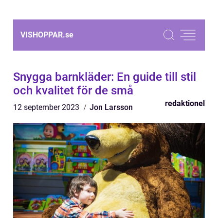
VISHOPPAR.
se
Snygga barnkläder: En guide till stil
och kvalitet för de små
redaktionel
12 september 2023
Jon Larsson