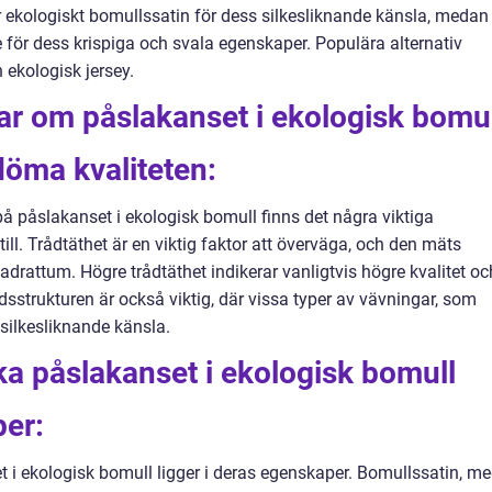
r ekologiskt bomullssatin för dess silkesliknande känsla, medan
 för dess krispiga och svala egenskaper. Populära alternativ
 ekologisk jersey.
ar om påslakanset i ekologisk bomu
döma kvaliteten:
på påslakanset i ekologisk bomull finns det några viktiga
ill. Trådtäthet är en viktig faktor att överväga, och den mäts
adrattum. Högre trådtäthet indikerar vanligtvis högre kvalitet oc
sstrukturen är också viktig, där vissa typer av vävningar, som
silkesliknande känsla.
ika påslakanset i ekologisk bomull
per:
t i ekologisk bomull ligger i deras egenskaper. Bomullssatin, m