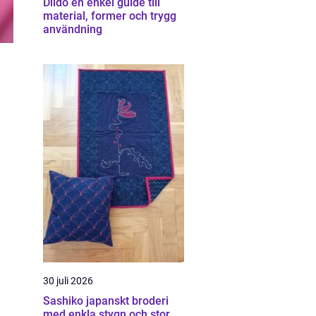
Dildo en enkel guide till
material, former och trygg
användning
30 juli 2026
Sashiko japanskt broderi
med enkla stygn och stor