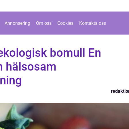
Annonsering
Om oss
Cookies
Kontakta oss
ekologisk bomull En
ch hälsosam
ning
redaktio