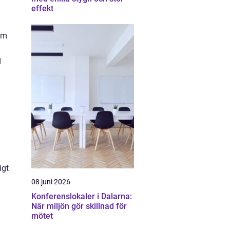
effekt
om
d
igt
08 juni 2026
Konferenslokaler i Dalarna:
När miljön gör skillnad för
mötet