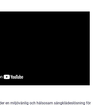
uder en miljövänlig och hälsosam sängklädeslösning för