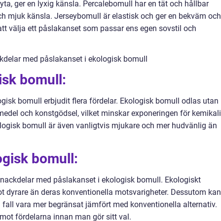
a, ger en lyxig känsla. Percalebomull har en tät och hållbar
och mjuk känsla. Jerseybomull är elastisk och ger en bekväm och
att välja ett påslakanset som passar ens egen sovstil och
kdelar med påslakanset i ekologisk bomull
isk bomull:
ogisk bomull erbjudit flera fördelar. Ekologisk bomull odlas utan
del och konstgödsel, vilket minskar exponeringen för kemikali
logisk bomull är även vanligtvis mjukare och mer hudvänlig än
gisk bomull:
a nackdelar med påslakanset i ekologisk bomull. Ekologiskt
ot dyrare än deras konventionella motsvarigheter. Dessutom kan
 fall vara mer begränsat jämfört med konventionella alternativ.
 mot fördelarna innan man gör sitt val.