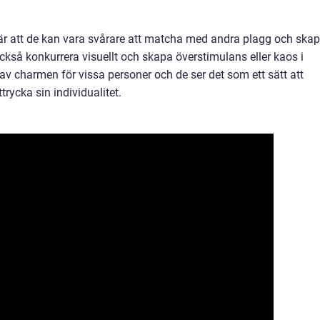
r att de kan vara svårare att matcha med andra plagg och ska
ckså konkurrera visuellt och skapa överstimulans eller kaos i
av charmen för vissa personer och de ser det som ett sätt att
rycka sin individualitet.