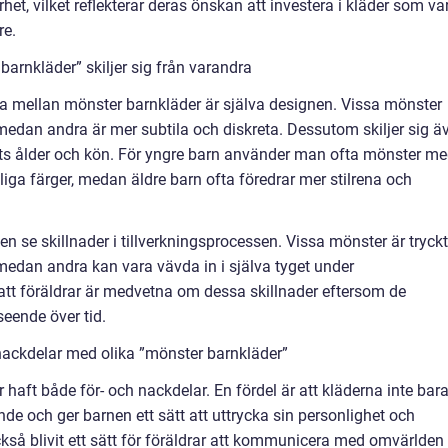
het, vilket reflekterar deras önskan att investera i kläder som va
re.
arnkläder” skiljer sig från varandra
a mellan mönster barnkläder är själva designen. Vissa mönster
medan andra är mer subtila och diskreta. Dessutom skiljer sig ä
ets ålder och kön. För yngre barn använder man ofta mönster m
liga färger, medan äldre barn ofta föredrar mer stilrena och
 se skillnader i tillverkningsprocessen. Vissa mönster är tryck
 medan andra kan vara vävda in i själva tyget under
t att föräldrar är medvetna om dessa skillnader eftersom de
seende över tid.
nackdelar med olika ”mönster barnkläder”
 haft både för- och nackdelar. En fördel är att kläderna inte bara
ande och ger barnen ett sätt att uttrycka sin personlighet och
ckså blivit ett sätt för föräldrar att kommunicera med omvärlden