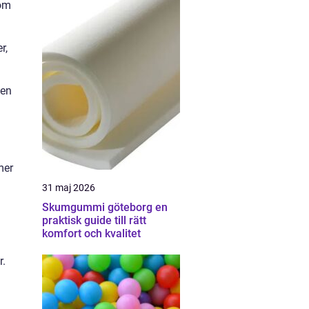
som
r,
 en
mer
31 maj 2026
Skumgummi göteborg en
praktisk guide till rätt
komfort och kvalitet
r.