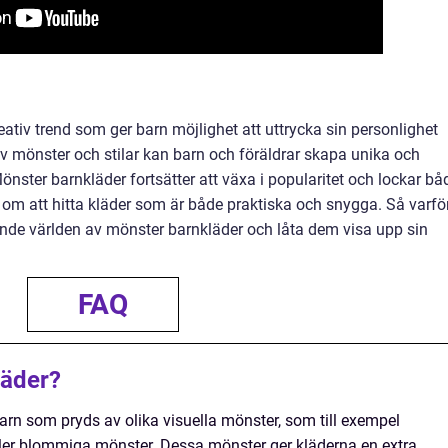
eativ trend som ger barn möjlighet att uttrycka sin personlighet
 av mönster och stilar kan barn och föräldrar skapa unika och
nster barnkläder fortsätter att växa i popularitet och lockar bå
om att hitta kläder som är både praktiska och snygga. Så varfö
ande världen av mönster barnkläder och låta dem visa upp sin
FAQ
läder?
arn som pryds av olika visuella mönster, som till exempel
ller blommiga mönster. Dessa mönster ger kläderna en extra