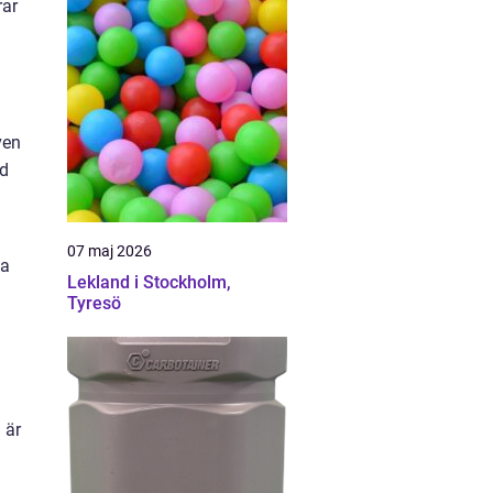
rar
ven
ed
07 maj 2026
ta
Lekland i Stockholm,
Tyresö
 är