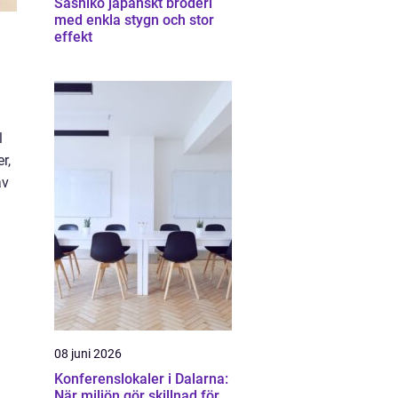
Sashiko japanskt broderi
med enkla stygn och stor
effekt
l
r,
av
08 juni 2026
Konferenslokaler i Dalarna:
När miljön gör skillnad för