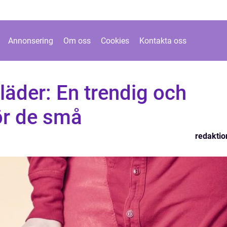
Annonsering
Om oss
Cookies
Kontakta oss
äder: En trendig och
för de små
redaktio