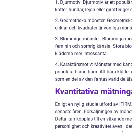
1. Djurmotiv: Djurmotiv är ett popul
katter, hundar, lejon eller giraffer ger
2. Geometriska mönster: Geometriska mö
cirklar och kvadrater är vanliga möns
3. Blommiga mönster: Blommiga mönste
feminin och somrig känsla. Stora blo
kläderna mer intressanta.
4. Karaktärsmotiv: Mönster med kända
populära bland barn. Att bära kläder 
som en del av den fantasivärld de äls
Kvantitativa mätning
Enligt en nylig studie utförd av [FIRM
senaste åren. Försäljningen av möns
Detta kan kopplas till en växande me
personlighet och kreativitet även i d