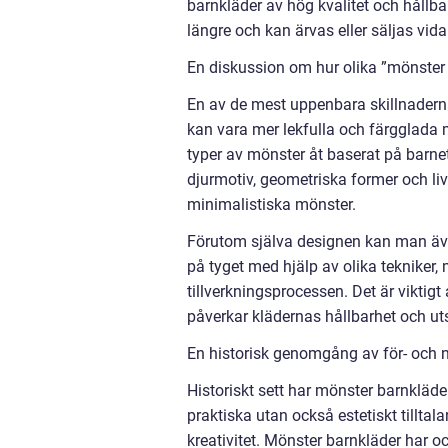
barnkläder av hög kvalitet och hållbar
längre och kan ärvas eller säljas vida
En diskussion om hur olika ”mönster b
En av de mest uppenbara skillnadern
kan vara mer lekfulla och färgglada 
typer av mönster åt baserat på barn
djurmotiv, geometriska former och liv
minimalistiska mönster.
Förutom själva designen kan man även
på tyget med hjälp av olika tekniker,
tillverkningsprocessen. Det är viktig
påverkar klädernas hållbarhet och ut
En historisk genomgång av för- och 
Historiskt sett har mönster barnkläder
praktiska utan också estetiskt tilltal
kreativitet. Mönster barnkläder har o