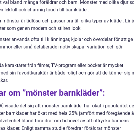
ärt val bland många föräldrar och barn. Mönster med olika djur 
 en lekfull och charmig touch till barnkläder.
nster är tidlösa och passar bra till olika typer av kläder. Linje
ter som ger en modern och stilren look.
r används ofta till klänningar, kjolar och överdelar för att ge
mmor eller små detaljerade motiv skapar variation och gör
 karaktärer från filmer, TV-program eller böcker är mycket
med sin favoritkaraktär är både roligt och gör att de känner sig 
kar.
ar om ”mönster barnkläder”:
A] visade det sig att mönster barnkläder har ökat i popularitet de
ter barnkläder har ökat med hela 25% jämfört med föregående å
dvetenhet bland föräldrar om behovet av att uttrycka barnens
eras kläder. Enligt samma studie föredrar föräldrar mönster