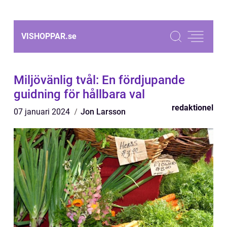
VISHOPPAR.
se
Miljövänlig tvål: En fördjupande
guidning för hållbara val
redaktionel
07 januari 2024
Jon Larsson