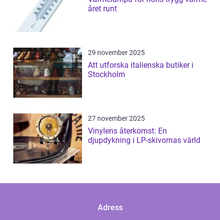
året runt
29 november 2025
Att utforska italienska butiker i
Stockholm
27 november 2025
Vinylens återkomst: En
djupdykning i LP-skivornas värld
Adress