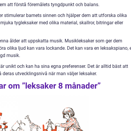
 dem att förstå föremålets tyngdpunkt och balans.
r stimulerar barnets sinnen och hjälper dem att utforska olika
 mjuka tygleksaker med olika material, skallror, bitringar eller
denna ålder att uppskatta musik. Musikleksaker som ger dem
öra olika ljud kan vara lockande. Det kan vara en leksakspiano, 
ggd musik.
n är unikt och kan ha sina egna preferenser. Det är alltid bäst att
å deras utvecklingsnivå när man väljer leksaker.
gar om ”leksaker 8 månader”