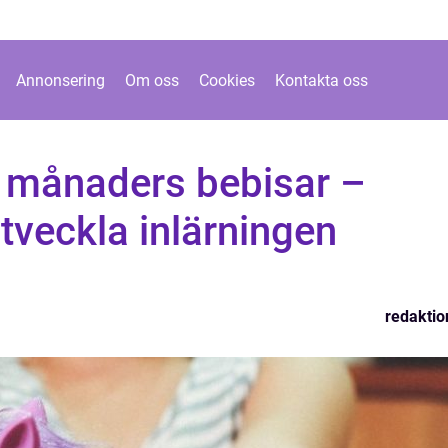
Annonsering
Om oss
Cookies
Kontakta oss
8 månaders bebisar –
tveckla inlärningen
redaktio