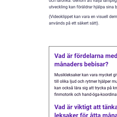
och lärorika. Genom att välja lämpli
utveckling kan föräldrar hjälpa sina 
(Videoklippet kan vara en visuell de
används på ett säkert sätt).
Vad är fördelarna med
månaders bebisar?
Musikleksaker kan vara mycket gi
till olika ljud och rytmer hjälper 
kan också lära sig att trycka på k
finmotorik och hand-öga-koordina
Vad är viktigt att tänk
leksaker för åtta mån