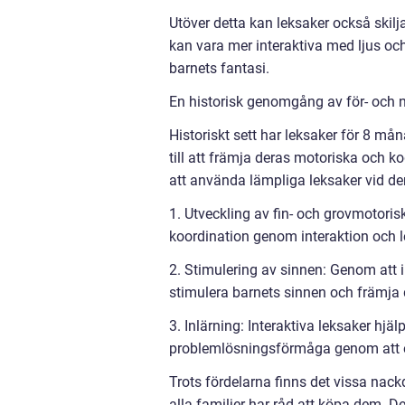
Utöver detta kan leksaker också skilj
kan vara mer interaktiva med ljus oc
barnets fantasi.
En historisk genomgång av för- och 
Historiskt sett har leksaker för 8 måna
till att främja deras motoriska och k
att använda lämpliga leksaker vid de
1. Utveckling av fin- och grovmotori
koordination genom interaktion och l
2. Stimulering av sinnen: Genom att int
stimulera barnets sinnen och främja 
3. Inlärning: Interaktiva leksaker hjäl
problemlösningsförmåga genom att erb
Trots fördelarna finns det vissa nack
alla familjer har råd att köpa dem. De