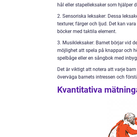
hål eller stapelleksaker som hjälper
2. Sensoriska leksaker: Dessa leksake
texturer, färger och ljud. Det kan vara
böcker med taktila element.
3. Musikleksaker: Barnet börjar vid 
möjlighet att spela på knappar och h
spelbåge eller en sångbok med inby
Det är viktigt att notera att varje bar
överväga barnets intressen och först
Kvantitativa mätnin