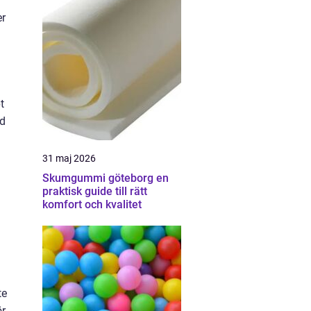
er
a
t
ed
31 maj 2026
Skumgummi göteborg en
praktisk guide till rätt
komfort och kvalitet
te
ör