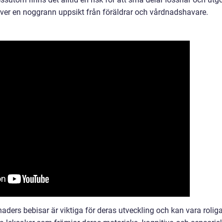
räver en noggrann uppsikt från föräldrar och vårdnadshavare.
ders bebisar är viktiga för deras utveckling och kan vara rolig