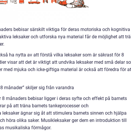
naders bebisar särskilt viktiga för deras motoriska och kognitiva
ktiva leksaker och utforska nya material får de möjlighet att tr
er.
så ha nytta av att förstå vilka leksaker som är säkrast för 8
er visar att det är viktigt att undvika leksaker med små delar s
 med mjuka och icke-giftiga material är också att föredra för at
8 månader” skiljer sig från varandra
r 8 månaders bebisar ligger i deras syfte och effekt på barnets
rar på att träna barnets tankeprocesser och
eksaker ägnar sig åt att stimulera barnets sinnen och hjälpa
ch höra olika saker. Musikleksaker ger dem en introduktion till
eras musikaliska förmågor.