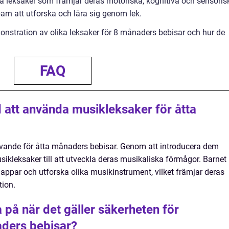
ga leksaker som främjar deras motoriska, kognitiva och sensoris
barn att utforska och lära sig genom lek.
monstration av olika leksaker för 8 månaders bebisar och hur de
FAQ
 att använda musikleksaker för åtta
vande för åtta månaders bebisar. Genom att introducera dem
musikleksaker till att utveckla deras musikaliska förmågor. Barnet
nappar och utforska olika musikinstrument, vilket främjar deras
tion.
a på när det gäller säkerheten för
aders bebisar?