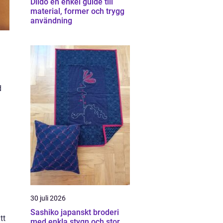
Dildo en enkel guide till
material, former och trygg
användning
d
30 juli 2026
Sashiko japanskt broderi
tt
med enkla stygn och stor