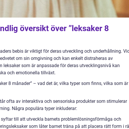
ndlig översikt över ”leksaker 8
naders bebis är viktigt för deras utveckling och underhållning. Vi
medvetet om sin omgivning och kan enkelt distraheras av
em leksaker som är anpassade för deras utvecklingsnivå kan
ska och emotionella tillväxt.
ker 8 månader” – vad det är, vilka typer som finns, vilka som är
år ofta av interaktiva och sensoriska produkter som stimulerar
ärning. Några populära typer inkluderar:
 syftar till att utveckla barnets problemlösningsförmåga och
eringsleksaker som låter barnet träna på att placera rätt form i rä