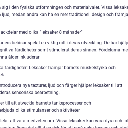
a sig i den fysiska utformningen och materialvalet. Vissa leksak
h ljud, medan andra kan ha en mer traditionell design och främj
nackdelar med olika ”leksaker 8 månader”
ders bebisar spelat en viktig roll i deras utveckling. De har hjälp
ognitiva färdigheter samt stimulerat deras sinnen. Fördelarna m
nna ålder inkluderar:
ska färdigheter: Leksaker främjar barnets muskelstyrka och
ek.
roducera nya texturer, ljud och färger hjälper leksaker till att
deras sensoriska bearbetning.
per till att utveckla barnets tankeprocesser och
juda olika stimulanser och aktiviteter.
delar att vara medveten om. Vissa leksaker kan vara dyra och in
ssutom finns det alltid en risk för att små delar lossnar och utg