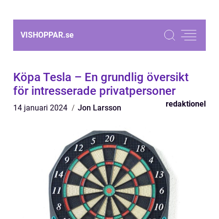
VISHOPPAR.
se
Köpa Tesla – En grundlig översikt
för intresserade privatpersoner
redaktionel
14 januari 2024
Jon Larsson