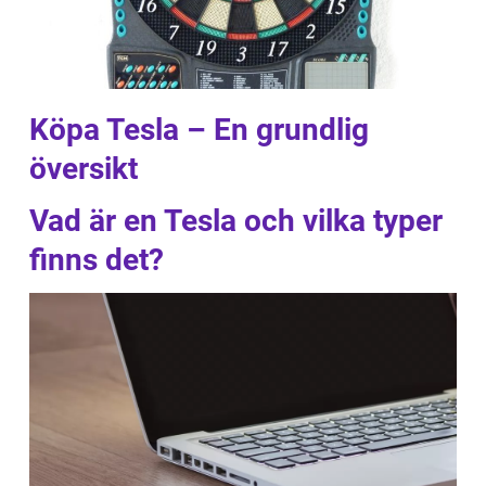
Köpa Tesla – En grundlig
översikt
Vad är en Tesla och vilka typer
finns det?