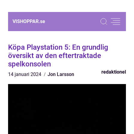
VISHOPPAR.
se
Köpa Playstation 5: En grundlig
översikt av den eftertraktade
spelkonsolen
redaktionel
14 januari 2024
Jon Larsson