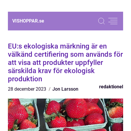
VISHOPPAR.
se
EU:s ekologiska märkning är en
välkänd certifiering som används för
att visa att produkter uppfyller
särskilda krav för ekologisk
produktion
redaktionel
28 december 2023
Jon Larsson