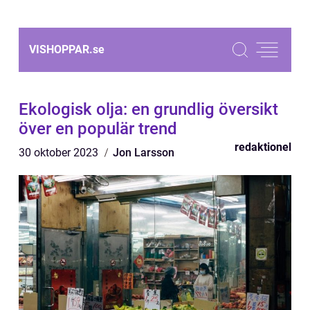
VISHOPPAR.
se
Ekologisk olja: en grundlig översikt
över en populär trend
redaktionel
30 oktober 2023
Jon Larsson