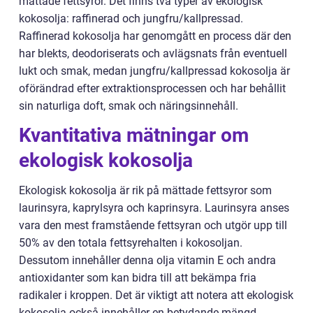
mättade fettsyror. Det finns två typer av ekologisk
kokosolja: raffinerad och jungfru/kallpressad.
Raffinerad kokosolja har genomgått en process där den
har blekts, deodoriserats och avlägsnats från eventuell
lukt och smak, medan jungfru/kallpressad kokosolja är
oförändrad efter extraktionsprocessen och har behållit
sin naturliga doft, smak och näringsinnehåll.
Kvantitativa mätningar om
ekologisk kokosolja
Ekologisk kokosolja är rik på mättade fettsyror som
laurinsyra, kaprylsyra och kaprinsyra. Laurinsyra anses
vara den mest framstående fettsyran och utgör upp till
50% av den totala fettsyrehalten i kokosoljan.
Dessutom innehåller denna olja vitamin E och andra
antioxidanter som kan bidra till att bekämpa fria
radikaler i kroppen. Det är viktigt att notera att ekologisk
kokosolja också innehåller en betydande mängd