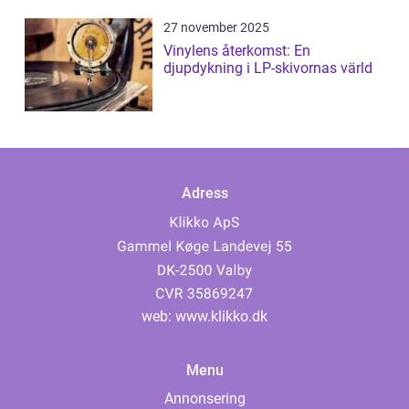
27 november 2025
Vinylens återkomst: En
djupdykning i LP-skivornas värld
Adress
web:
www.klikko.dk
Menu
Annonsering