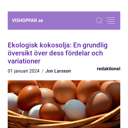
VISHOPPAR.
se
Ekologisk kokosolja: En grundlig
översikt över dess fördelar och
variationer
redaktionel
01 januari 2024
Jon Larsson