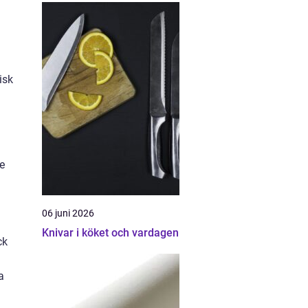
isk
e
06 juni 2026
Knivar i köket och vardagen
ck
a