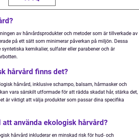
ård?
ningen av hårvårdsprodukter och metoder som är tillverkade av
erade på ett sätt som minimerar påverkan på miljön. Dessa
e syntetiska kemikalier, sulfater eller parabener och är
rbotten.
sk hårvård finns det?
kologisk hårvård, inklusive schampo, balsam, hårmasker och
kan vara särskilt utformade för att rädda skadat hår, stärka det,
Det är viktigt att välja produkter som passar dina specifika
 att använda ekologisk hårvård?
isk hårvård inkluderar en minskad risk för hud- och