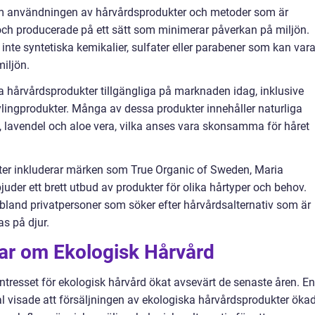
om användningen av hårvårdsprodukter och metoder som är
r och producerade på ett sätt som minimerar påverkan på miljön.
 inte syntetiska kemikalier, sulfater eller parabener som kan var
iljön.
ka hårvårdsprodukter tillgängliga på marknaden idag, inklusive
ingprodukter. Många av dessa produkter innehåller naturliga
 lavendel och aloe vera, vilka anses vara skonsamma för håret
ter inkluderar märken som True Organic of Sweden, Maria
juder ett brett utbud av produkter för olika hårtyper och behov.
bland privatpersoner som söker efter hårvårdsalternativ som är
as på djur.
gar om Ekologisk Hårvård
tresset för ekologisk hårvård ökat avsevärt de senaste åren. En
al visade att försäljningen av ekologiska hårvårdsprodukter öka