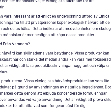
 och fler människor väljer ekologiska alternativ för att
tin.
 vara intressant är att enligt en undersökning utförd av Ethical
dningarna till att privatpersoner köper ekologisk hårvård att de
n och deras hälsa. Detta indikerar att medvetenheten om ekolog
och människor är mer benägna att köpa dessa produkter.
ård Från Varandra?
sk hårvård kan skillnaderna vara betydande. Vissa produkter kan
a skadat hår och stärka det medan andra kan vara mer fokuserad
Det är viktigt att läsa produktbeskrivningar noggrant och välja en
ehov.
 produkterna. Vissa ekologiska hårvårdsprodukter kan vara lite
odukter, på grund av användningen av naturliga ingredienser. Do
ärken detta genom att erbjuda koncentrerade formuleringar
över användas vid varje användning. Det är viktigt att prova olik
ukter för att hitta vad som fungerar bäst för dig.