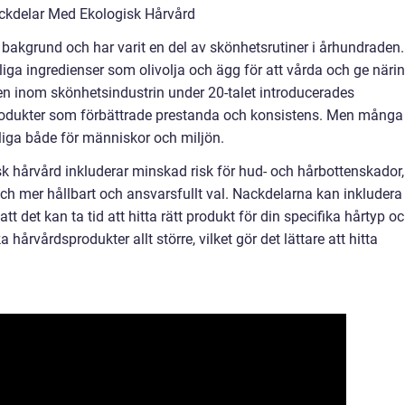
ckdelar Med Ekologisk Hårvård
k bakgrund och har varit en del av skönhetsrutiner i århundraden.
iga ingredienser som olivolja och ägg för att vårda och ge näri
en inom skönhetsindustrin under 20-talet introducerades
rodukter som förbättrade prestanda och konsistens. Men många
liga både för människor och miljön.
 hårvård inkluderar minskad risk för hud- och hårbottenskador,
 och mer hållbart och ansvarsfullt val. Nackdelarna kan inkludera
tt det kan ta tid att hitta rätt produkt för din specifika hårtyp o
hårvårdsprodukter allt större, vilket gör det lättare att hitta