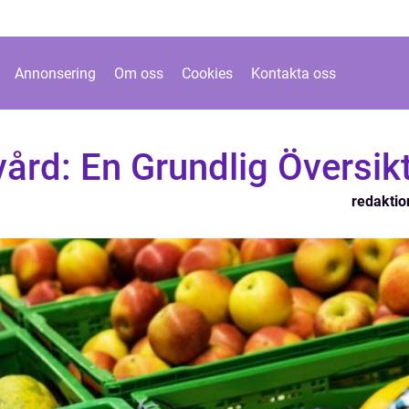
Annonsering
Om oss
Cookies
Kontakta oss
ård: En Grundlig Översik
redaktio