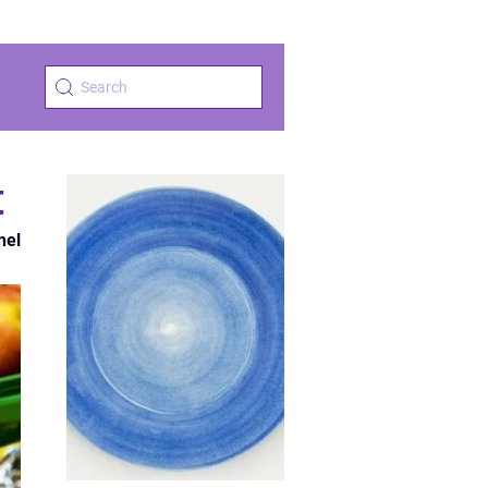
t
nel