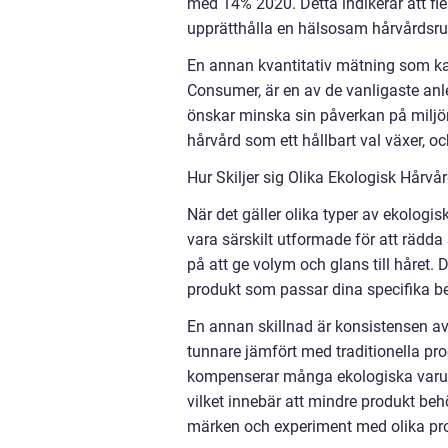
med 14% 2020. Detta indikerar att fler
upprätthålla en hälsosam hårvårdsru
En annan kvantitativ mätning som kan
Consumer, är en av de vanligaste anle
önskar minska sin påverkan på miljö
hårvård som ett hållbart val växer, 
Hur Skiljer sig Olika Ekologisk Hårv
När det gäller olika typer av ekologi
vara särskilt utformade för att rädd
på att ge volym och glans till håret. 
produkt som passar dina specifika b
En annan skillnad är konsistensen av
tunnare jämfört med traditionella pr
kompenserar många ekologiska varum
vilket innebär att mindre produkt beh
märken och experiment med olika prod