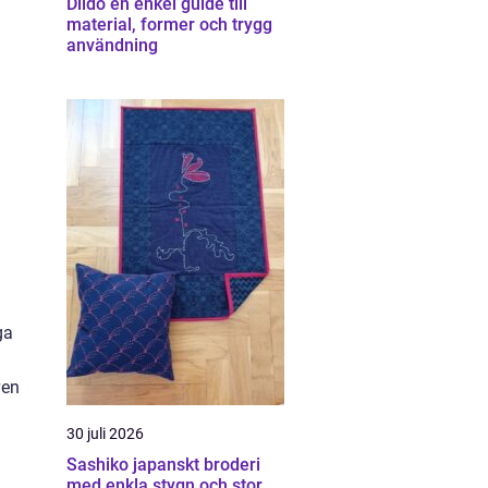
Dildo en enkel guide till
material, former och trygg
användning
ga
ven
30 juli 2026
Sashiko japanskt broderi
med enkla stygn och stor