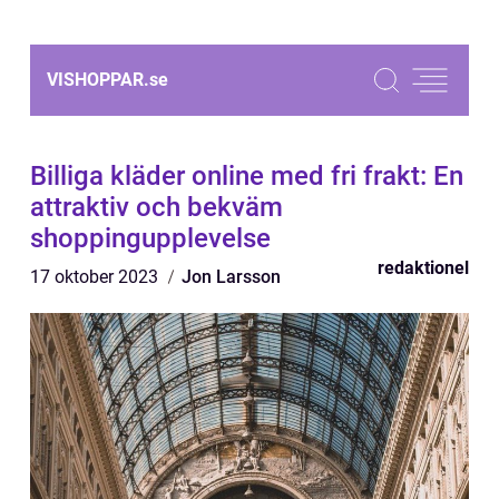
VISHOPPAR.
se
Billiga kläder online med fri frakt: En
attraktiv och bekväm
shoppingupplevelse
redaktionel
17 oktober 2023
Jon Larsson