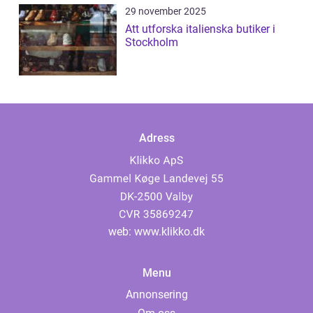
29 november 2025
Att utforska italienska butiker i
Stockholm
Adress
web:
www.klikko.dk
Menu
Annonsering