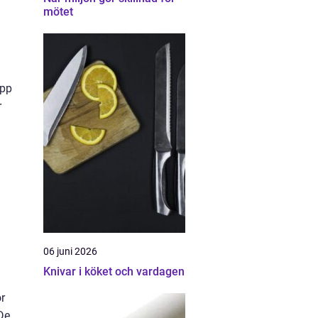
mötet
upp
r
06 juni 2026
Knivar i köket och vardagen
ör
De