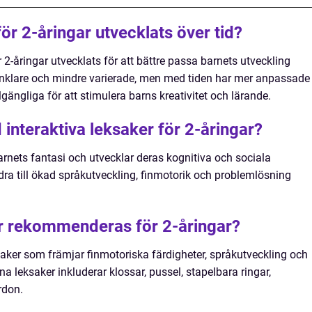
ör 2-åringar utvecklats över tid?
r 2-åringar utvecklats för att bättre passa barnets utveckling
 enklare och mindre varierade, men med tiden har mer anpassade
lgängliga för att stimulera barns kreativitet och lärande.
interaktiva leksaker för 2-åringar?
arnets fantasi och utvecklar deras kognitiva och sociala
dra till ökad språkutveckling, finmotorik och problemlösning
er rekommenderas för 2-åringar?
ker som främjar finmotoriska färdigheter, språkutveckling och
 leksaker inkluderar klossar, pussel, stapelbara ringar,
rdon.