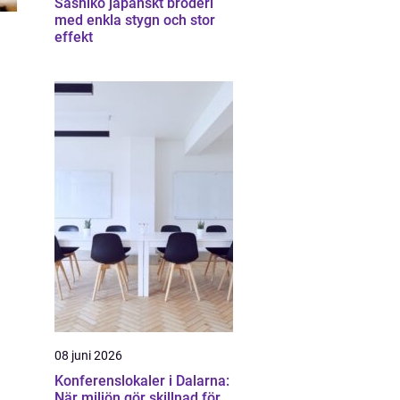
Sashiko japanskt broderi
med enkla stygn och stor
effekt
08 juni 2026
Konferenslokaler i Dalarna:
När miljön gör skillnad för