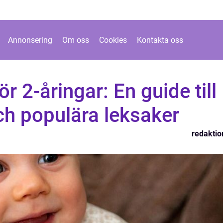
Annonsering
Om oss
Cookies
Kontakta oss
r 2-åringar: En guide till
ch populära leksaker
redaktio