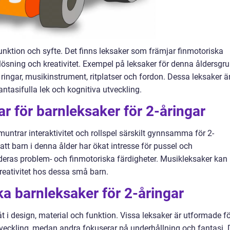
 funktion och syfte. Det finns leksaker som främjar finmotoriska
lösning och kreativitet. Exempel på leksaker för denna åldersgr
 ringar, musikinstrument, ritplatser och fordon. Dessa leksaker ä
antasifulla lek och kognitiva utveckling.
ar för barnleksaker för 2-åringar
untrar interaktivitet och rollspel särskilt gynnsamma för 2-
 att barn i denna ålder har ökat intresse för pussel och
r deras problem- och finmotoriska färdigheter. Musikleksaker kan
kreativitet hos dessa små barn.
ka barnleksaker för 2-åringar
 åt i design, material och funktion. Vissa leksaker är utformade f
tveckling, medan andra fokuserar på underhållning och fantasi. 