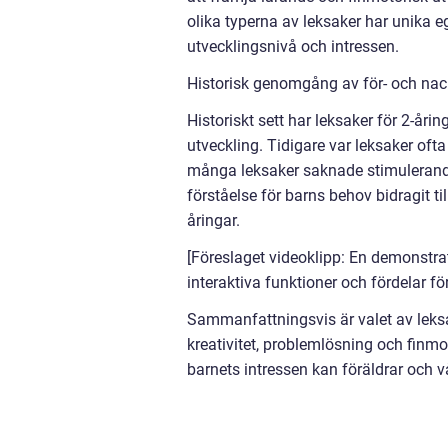
olika typerna av leksaker har unika 
utvecklingsnivå och intressen.
Historisk genomgång av för- och nac
Historiskt sett har leksaker för 2-åri
utveckling. Tidigare var leksaker of
många leksaker saknade stimulerand
förståelse för barns behov bidragit 
åringar.
[Föreslaget videoklipp: En demonstrat
interaktiva funktioner och fördelar fö
Sammanfattningsvis är valet av leksak
kreativitet, problemlösning och finm
barnets intressen kan föräldrar och v