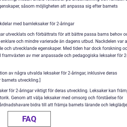
egenskaper, såsom möjligheten att anpassa sig efter barnets
kdelar med barnleksaker för 2-åringar
ngar utvecklats och förbättrats för att bättre passa barns behov o
ta enklare och mindre varierade än dagens utbud. Nackdelen var a
e och utvecklande egenskaper. Med tiden har dock forskning o
till framväxten av mer anpassade och pedagogiska leksaker för 2
ion av några utvalda leksaker för 2-åringar, inklusive deras
r barnets utveckling.]
er för 2-åringar viktigt för deras utveckling. Leksaker kan främ
otorik. Genom att välja leksaker med omsorg och förståelse för
årdnadshavare bidra till att främja barnets lärande och lekglädje
FAQ