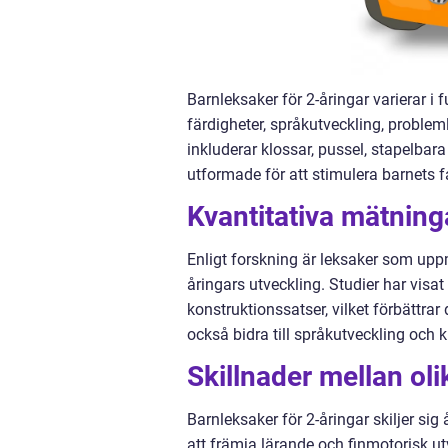
Barnleksaker för 2-åringar varierar i
färdigheter, språkutveckling, problem
inkluderar klossar, pussel, stapelbara
utformade för att stimulera barnets f
Kvantitativa mätning
Enligt forskning är leksaker som uppm
åringars utveckling. Studier har visat
konstruktionssatser, vilket förbättra
också bidra till språkutveckling och 
Skillnader mellan oli
Barnleksaker för 2-åringar skiljer sig
att främja lärande och finmotorisk u