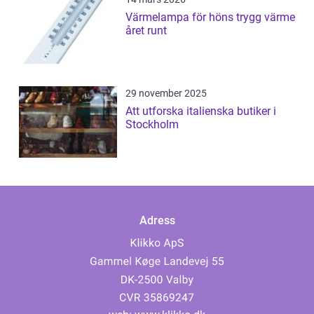
Värmelampa för höns trygg värme
året runt
29 november 2025
Att utforska italienska butiker i
Stockholm
Adress