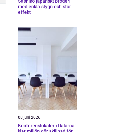
Sashiko japanskt broderi
med enkla stygn och stor
effekt
08 juni 2026
Konferenslokaler i Dalarna:
När miljön gör skillnad för