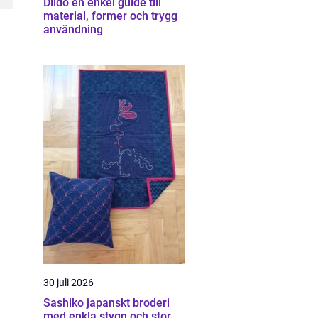
Dildo en enkel guide till
material, former och trygg
användning
30 juli 2026
Sashiko japanskt broderi
med enkla stygn och stor