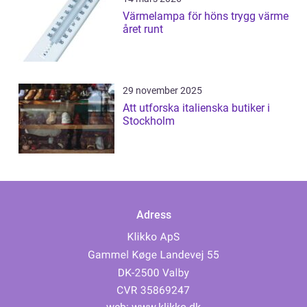
Värmelampa för höns trygg värme
året runt
29 november 2025
Att utforska italienska butiker i
Stockholm
Adress