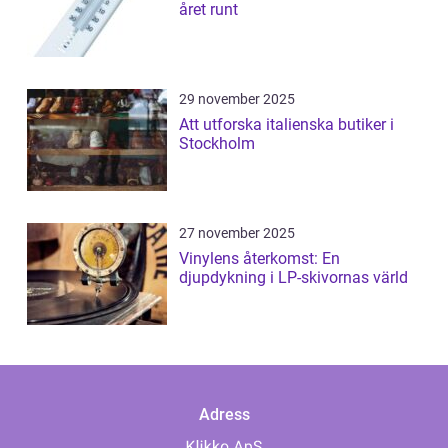
året runt
29 november 2025
Att utforska italienska butiker i
Stockholm
27 november 2025
Vinylens återkomst: En
djupdykning i LP-skivornas värld
Adress