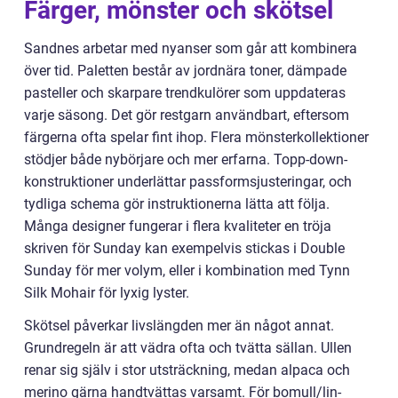
Färger, mönster och skötsel
Sandnes arbetar med nyanser som går att kombinera
över tid. Paletten består av jordnära toner, dämpade
pasteller och skarpare trendkulörer som uppdateras
varje säsong. Det gör restgarn användbart, eftersom
färgerna ofta spelar fint ihop. Flera mönsterkollektioner
stödjer både nybörjare och mer erfarna. Topp-down-
konstruktioner underlättar passformsjusteringar, och
tydliga schema gör instruktionerna lätta att följa.
Många designer fungerar i flera kvaliteter en tröja
skriven för Sunday kan exempelvis stickas i Double
Sunday för mer volym, eller i kombination med Tynn
Silk Mohair för lyxig lyster.
Skötsel påverkar livslängden mer än något annat.
Grundregeln är att vädra ofta och tvätta sällan. Ullen
renar sig själv i stor utsträckning, medan alpaca och
merino gärna handtvättas varsamt. För bomull/lin-