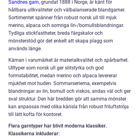
Sandnes garn
, grundat 1888 i Norge, är känt för
hållbara ullkvaliteter och välbalanserade blandgarner.
Sortimentet spänner från robust norsk ull till mjuk
merino, alpaca och somriga lin-/bomullsblandningar.
Tydliga stickfastheter, breda färgskalor och
mönsterstöd gör det enkelt att skapa plagg som
används länge.
Kärnan i varumärket är materialkvalitet och spårbarhet.
Ulltyper som norsk ull ger slitstyrka och god
formstabilitet, medan merino och alpaca levererar
mjukhet mot huden. Sommarserierna, exempelvis
blandningar av lin, bomull och viskos, andas väl och ger
sval struktur. Den här bredden gör att samma mönster
kan anpassas med olika känsla från robust friluftströja
till lätt kofta för kontoret.
Flera garntyper har blivit moderna klassiker.
Klassikerna inkluderar: