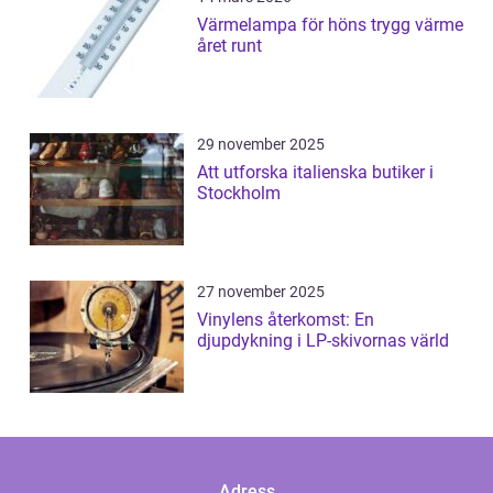
Värmelampa för höns trygg värme
året runt
29 november 2025
Att utforska italienska butiker i
Stockholm
27 november 2025
Vinylens återkomst: En
djupdykning i LP-skivornas värld
Adress