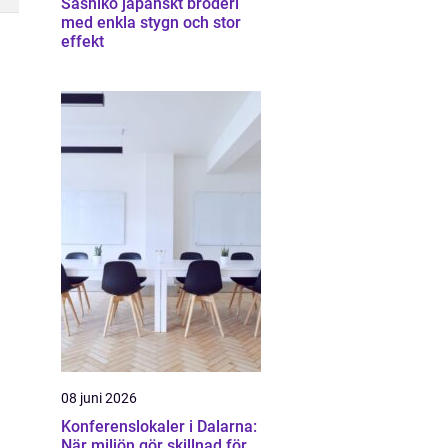
Sashiko japanskt broderi
med enkla stygn och stor
effekt
08 juni 2026
Konferenslokaler i Dalarna:
När miljön gör skillnad för