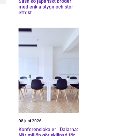
Sashiko japanskt broderi
med enkla stygn och stor
effekt
08 juni 2026
Konferenslokaler i Dalarna:
När miljön gör skillnad för