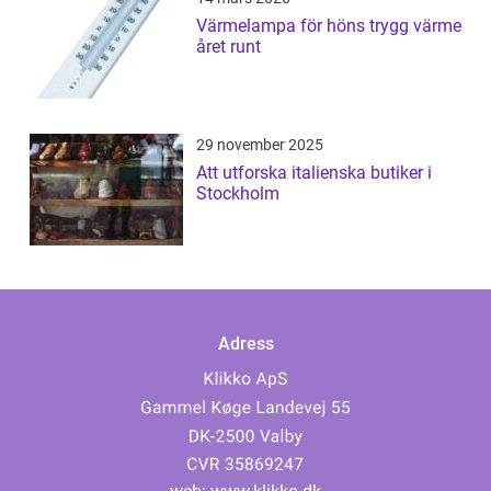
Värmelampa för höns trygg värme
året runt
29 november 2025
Att utforska italienska butiker i
Stockholm
Adress