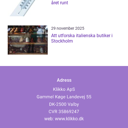
året runt
29 november 2025
Att utforska italienska butiker i
Stockholm
Adress
web:
www.klikko.dk