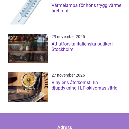
Värmelampa för höns trygg värme
året runt
29 november 2025
Att utforska italienska butiker i
Stockholm
27 november 2025
Vinylens återkomst: En
djupdykning i LP-skivornas värld
Adress