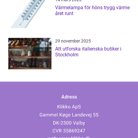
Värmelampa för höns trygg värme
året runt
29 november 2025
Att utforska italienska butiker i
Stockholm
Adress