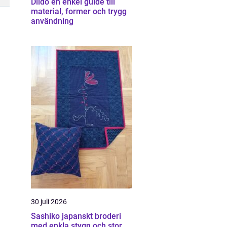
Dildo en enkel guide till
material, former och trygg
användning
30 juli 2026
Sashiko japanskt broderi
med enkla stygn och stor