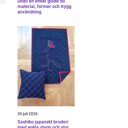
Dildo en enkel guide till
material, former och trygg
användning
30 juli 2026
Sashiko japanskt broderi
med enkla stygn och stor