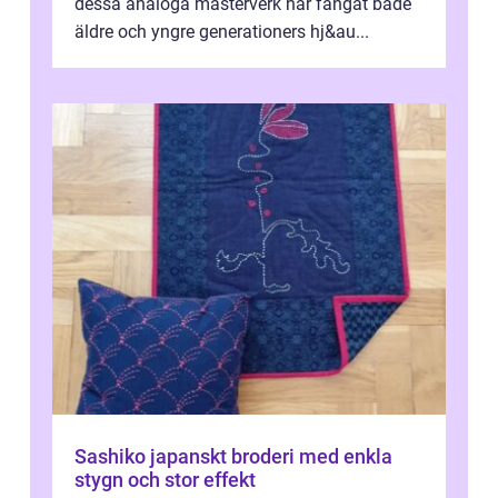
dessa analoga mästerverk har fångat både
äldre och yngre generationers hj&au...
Sashiko japanskt broderi med enkla
stygn och stor effekt