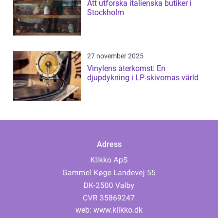
Att utforska italienska butiker i
Stockholm
27 november 2025
Vinylens återkomst: En
djupdykning i LP-skivornas värld
Adress
web:
www.klikko.dk