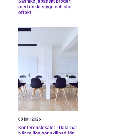
Sashiko japanskt broderi
med enkla stygn och stor
effekt
08 juni 2026
Konferenslokaler i Dalarna:
När miljön gör skillnad för