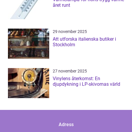
året runt
29 november 2025
Att utforska italienska butiker i
Stockholm
27 november 2025
Vinylens återkomst: En
djupdykning i LP-skivornas värld
Adress